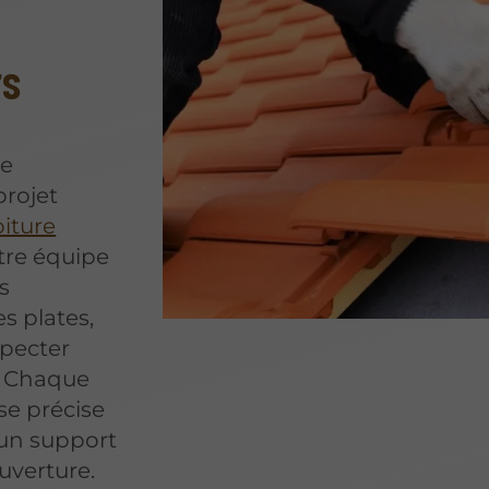
rs
re
projet
oiture
tre équipe
s
es plates,
specter
s. Chaque
se précise
 un support
uverture.