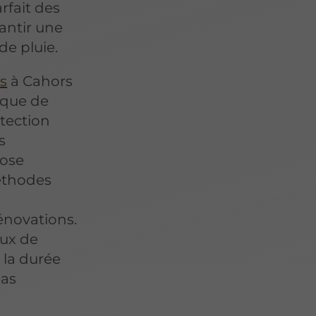
rfait des
rantir une
de pluie.
s
à Cahors
ique de
otection
s
pose
méthodes
énovations.
ux de
 la durée
éas