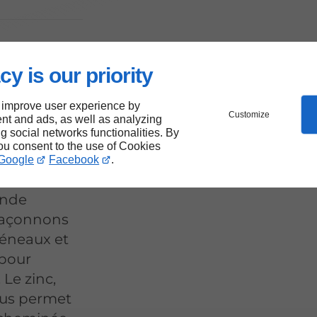
ur
cy is our priority
hors
 improve user experience by
Customize
nt and ads, as well as analyzing
ng social networks functionalities. By
you consent to the use of Cookies
se
Google
Facebook
.
x de
ande
 façonnons
héneaux et
 pour
 Le zinc,
ous permet