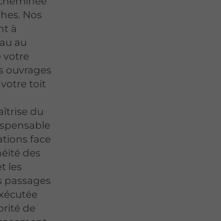
 cheminée
ches. Nos
nt à
eau au
 votre
s ouvrages
votre toit
îtrise du
dispensable
xations face
héité des
t les
os passages
exécutée
brité de