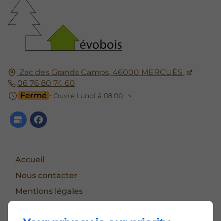
Zac des Grands Camps,
46000
MERCUÈS
06 76 80 74 60
Fermé
⋅ Ouvre Lundi à 08:00
Accueil
Nous contacter
Mentions légales
Plan du site